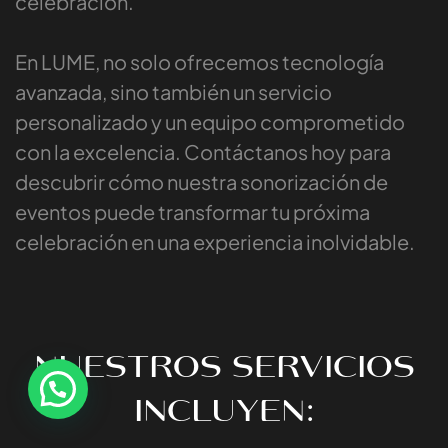
celebración.
Tienes un
PROYECTO
En LUME, no solo ofrecemos tecnología
EN MENTE ?
avanzada, sino también un servicio
personalizado y un equipo comprometido
CONTÁCTANOS
con la excelencia. Contáctanos hoy para
descubrir cómo nuestra sonorización de
eventos puede transformar tu próxima
celebración en una experiencia inolvidable.
Aviso Legal
Política de
Política de
Privacidad
Cookies
NUESTROS SERVICIOS
INCLUYEN:
©2024 LUME, Todos los Derechos Reservados.